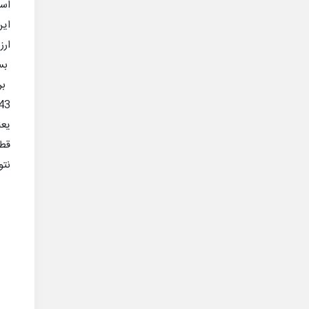
است
این
بسی
قطع
نتو