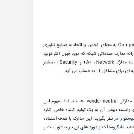
Comput
به معنای انجمن یا اتحادیه صنایع فناوری
ائه مدارک مقدماتی شبکه که مورد قبول اکثر تولید
کنندگان تجهیزات آیتی می باشد فعالیت می کند. مدارک موسسه CompTIA مانند مدارک A+ ، Network+ و Security+ ، بیشتر
ل IT به حساب می آید.
(Network+) و در واقع تمامی مدارک CompTIA همگی مدارکی vendor-neutral هستند. اما مفهوم این
ر حوزه شبکه و وابسته نبودن آن به یک تولید کننده خاص اشاره
یسکو
را در نظر بگیرید، این مدارک با هدف استفاده
طه با
مایکروسافت و دوره های آن
نیز صادق است و