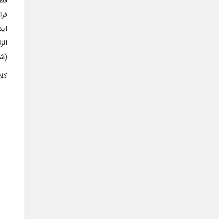
قطع
فرا
الز
(شا
کلا