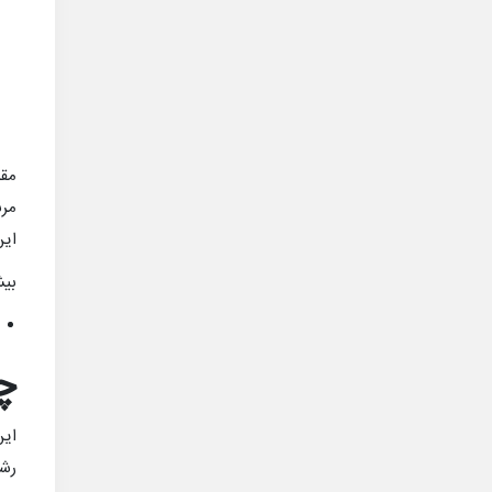
مرب
این
بیش
چ
این
رش