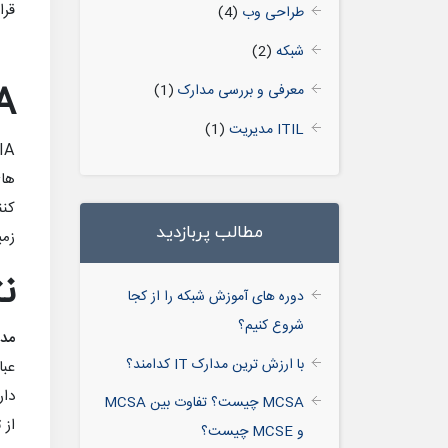
قرا
طراحی وب
(4)
شبکه
(2)
معرفی و بررسی مدارک
(1)
IA
ITIL مدیریت
(1)
mpTIA
های
مطالب پربازدید
زمی
ن
دوره های آموزش شبکه را از کجا
شروع کنیم؟
مد
با ارزش ترین مدارک IT کدامند؟
دار
MCSA چیست؟ تفاوت بین MCSA
از 
و MCSE چیست؟