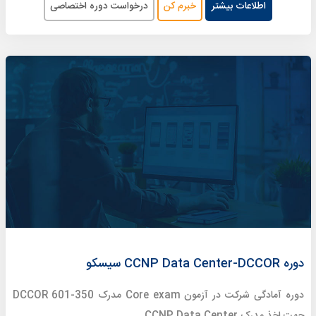
اطلاعات بیشتر
خبرم کن
درخواست دوره اختصاصی
دوره CCNP Data Center-DCCOR سیسکو
دوره آمادگی شرکت در آزمون Core exam مدرک 350-601 DCCOR
جهت اخذ مدرک CCNP Data Center