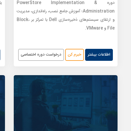
دوره PowerStore Implementation &
یا
Administration؛ آموزش جامع نصب، راه‌اندازی، مدیریت
و ارتقای سیستم‌های ذخیره‌سازی Dell با تمرکز بر Block،
File و VMware.
اطلاعات بیشتر
خبرم کن
درخواست دوره اختصاصی