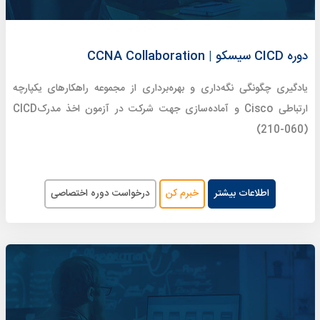
دوره CICD سیسکو | CCNA Collaboration
یادگیری چگونگی نگه‌داری و بهره‌برداری از مجموعه راهکارهای یکپارچه
ارتباطی Cisco و آماده‌سازی جهت شرکت در آزمون اخذ مدرکCICD
(210-060)
اطلاعات بیشتر
خبرم کن
درخواست دوره اختصاصی