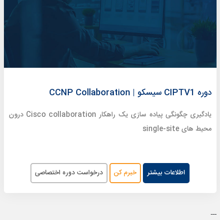
دوره CIPTV1 سیسکو | CCNP Collaboration
یادگیری چگونگی پیاده سازی یک راهکار Cisco collaboration درون
محیط های single-site
اطلاعات بیشتر
خبرم کن
درخواست دوره اختصاصی
---