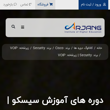
رفتن به محتوای اصلی
ورود / ثبت نام
فروشگاه
تماس
بازخورد
خانه
کاتالوگ دوره ها
برند: Cisco
برند: Security
زیرشاخه: VOIP
برند: Security | زیرشاخه: VOIP
دوره های آموزش سیسکو |