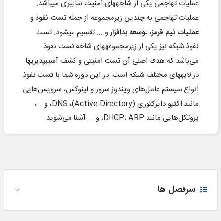
عملیات تهاجمی یکی از شاخه‎های امنیت سایبری می‎باشد.
عملیات تهاجمی به چندین زیر‎مجموعه از جمله
تست نفوذ
و
عملیات تیم قرمز
،
توسعه بدافزار
و ... تقسیم می‎شود. تست
نفوذ شبکه نیز یکی از زیرمجموعه‎های شاخه تست نفوذ
می‌باشد که هدف اصلی آن تست امنیتی و کشف آسیب‎پذیری‎ها
در لایه‎های مختلف شبکه است. در این دوره شما با تست نفوذ
انواع سیستم‌ عامل‌های ویندوز سرور و لینوکس، سرویس‌هایی
مانند اکتیو دایرکتوری (Active Directory)، DNS، و ...،
پروتکل‌هایی مانند DHCP، ARP، و ... آشنا می‌شوید.
.
سرفصل ها