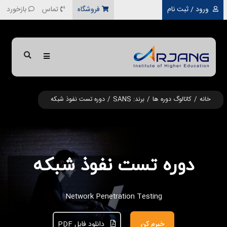
رفتن به محتوای اصلی
ورود / ثبت نام
فروشگاه
تماس
بازخورد
خانه
کاتالوگ دوره ها
برند: SANS
دوره تست نفوذ شبکه
دوره تست نفوذ شبکه
Network Penetration Testing
خبرم کن
دانلود فایل PDF